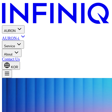
AURON
AURON-i
Service
About
Contact Us
KOR