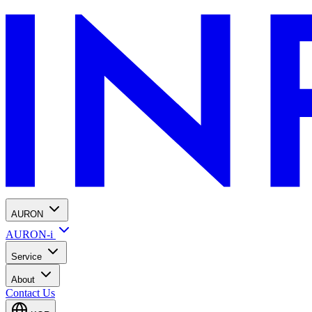
AURON
AURON-i
Service
About
Contact Us